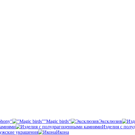
phony"
"Magic birds"
Эксклюзив
камнями
Изделия с пол
ужские украшения
Икона