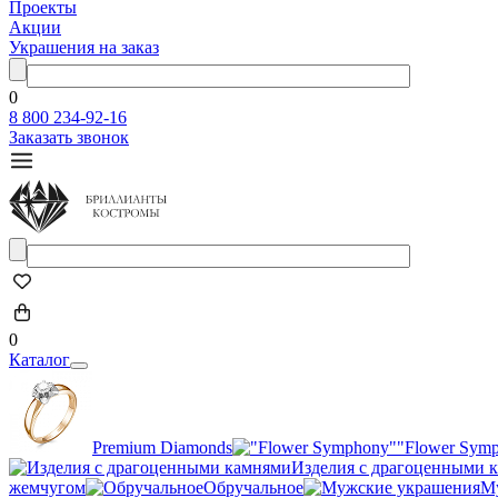
Проекты
Акции
Украшения на заказ
0
8 800 234-92-16
Заказать звонок
0
Каталог
Premium Diamonds
"Flower Sym
Изделия с драгоценными 
жемчугом
Обручальное
М