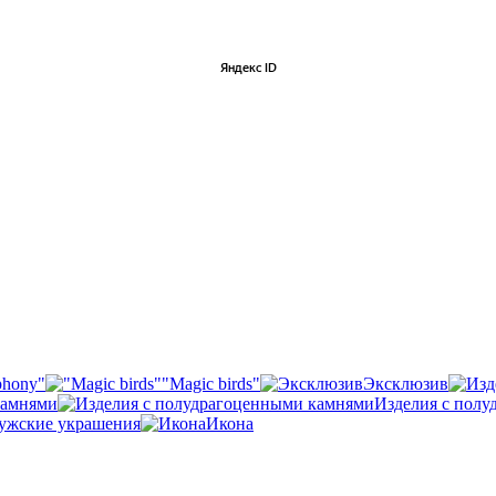
phony"
"Magic birds"
Эксклюзив
камнями
Изделия с пол
ужские украшения
Икона