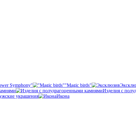
ower Symphony"
"Magic birds"
Эксклю
камнями
Изделия с пол
ужские украшения
Икона