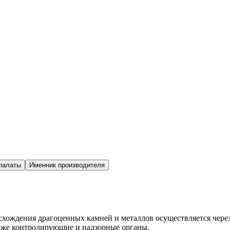
палаты
Именник производителя
исхождения драгоценных камней и металлов осуществляется ч
акже контролирующие и надзорные органы.