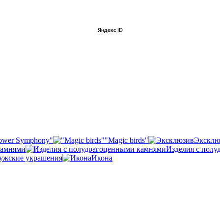
ower Symphony"
"Magic birds"
Эксклю
камнями
Изделия с пол
ужские украшения
Икона