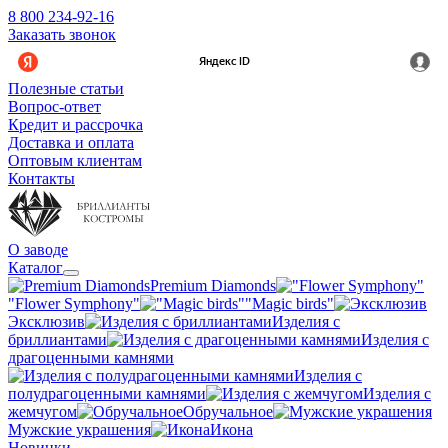
8 800 234-92-16
Заказать звонок
Полезные статьи
Вопрос-ответ
Кредит и рассрочка
Доставка и оплата
Оптовым клиентам
Контакты
О заводе
Каталог
Premium Diamonds
"Flower Symphony"
"Magic birds"
Эксклюзив
Изделия с
бриллиантами
Изделия с
драгоценными камнями
Изделия с
полудрагоценными камнями
Изделия с
жемчугом
Обручальное
Мужские украшения
Икона
Новинки