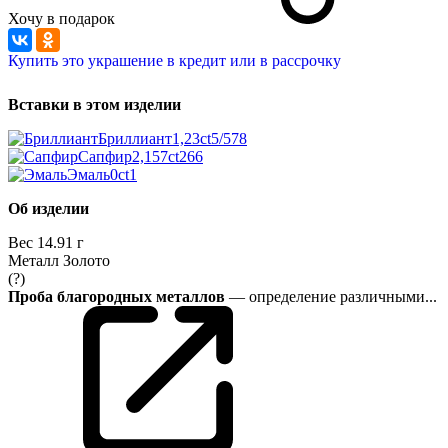
Хочу в подарок
Купить это украшение в кредит или в рассрочку
Вставки в этом изделии
Бриллиант
1,23ct
5/5
78
Сапфир
2,157ct
266
Эмаль
0ct
1
Об изделии
Вес
14.91 г
Металл
Золото
(?)
Проба благородных металлов
— определение различными...