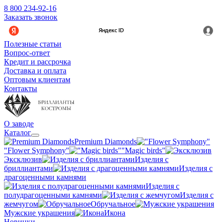
8 800 234-92-16
Заказать звонок
Полезные статьи
Вопрос-ответ
Кредит и рассрочка
Доставка и оплата
Оптовым клиентам
Контакты
О заводе
Каталог
Premium Diamonds
"Flower Symphony"
"Magic birds"
Эксклюзив
Изделия с
бриллиантами
Изделия с
драгоценными камнями
Изделия с
полудрагоценными камнями
Изделия с
жемчугом
Обручальное
Мужские украшения
Икона
Новинки