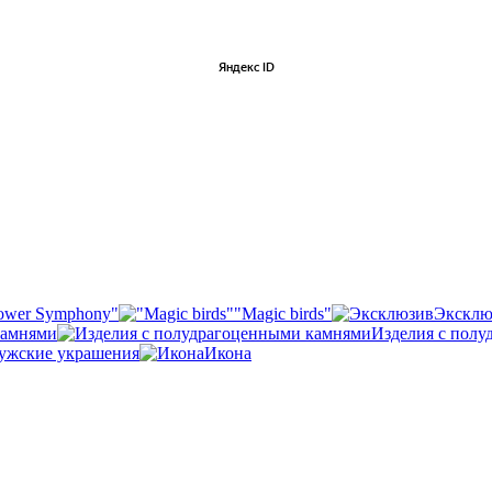
ower Symphony"
"Magic birds"
Эксклю
камнями
Изделия с пол
ужские украшения
Икона