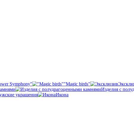
ower Symphony"
"Magic birds"
Эксклю
камнями
Изделия с пол
ужские украшения
Икона