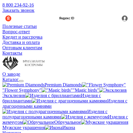
8 800 234-92-16
Заказать звонок
Полезные статьи
Вопрос-ответ
Кредит и рассрочка
Доставка и оплата
Оптовым клиентам
Контакты
О заводе
Каталог
Premium Diamonds
"Flower Symphony"
"Magic birds"
Эксклюзив
Изделия с
бриллиантами
Изделия с
драгоценными камнями
Изделия с
полудрагоценными камнями
Изделия с
жемчугом
Обручальное
Мужские украшения
Икона
Новинки