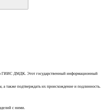
ерез ГИИС ДМДК. Этот государственный информационный
м, а также подтверждать их происхождение и подлинность.
зделий с ними.