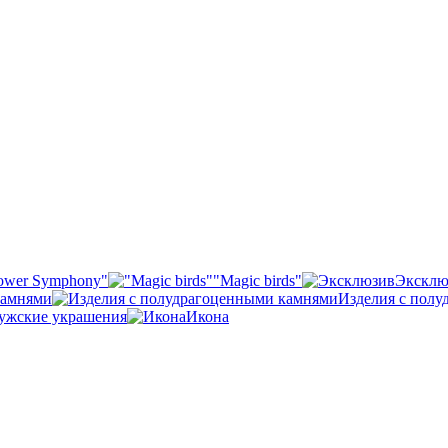
ower Symphony"
"Magic birds"
Эксклю
камнями
Изделия с пол
ужские украшения
Икона