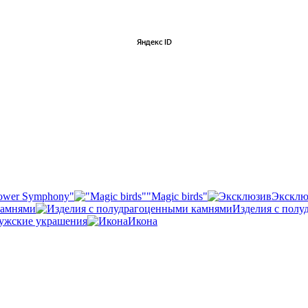
ower Symphony"
"Magic birds"
Эксклю
камнями
Изделия с пол
ужские украшения
Икона