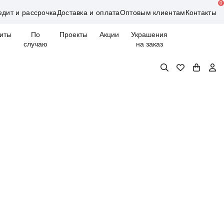
0
едит и рассрочка
Доставка и оплата
Оптовым клиентам
Контакты
иты
По
Проекты
Акции
Украшения
случаю
на заказ