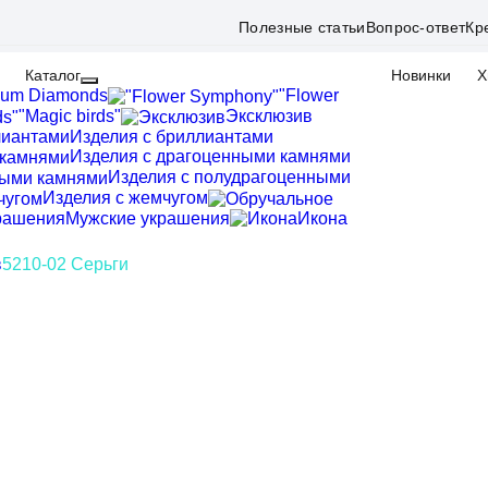
Полезные статьи
Вопрос-ответ
Кр
Каталог
Новинки
Х
ium Diamonds
"Flower
"Magic birds"
Эксклюзив
Изделия с бриллиантами
Изделия с драгоценными камнями
Изделия с полудрагоценными
Изделия с жемчугом
Мужские украшения
Икона
в
5210-02 Серьги