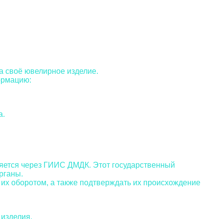
а своё ювелирное изделие.
ормацию:
а.
яется через ГИИС ДМДК. Этот государственный
рганы.
 их оборотом, а также подтверждать их происхождение
 изделия.