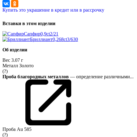
Купить это украшение в кредит или в рассрочку
Вставки в этом изделии
Сапфир
0,9ct
2/2
1
Бриллиант
0,268ct
3/6
30
Об изделии
Вес
3.07 г
Металл
Золото
(?)
Проба благородных металлов
— определение различными...
Проба
Au 585
(?)