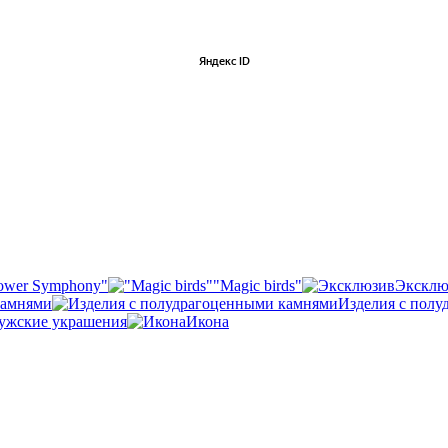
ower Symphony"
"Magic birds"
Эксклю
камнями
Изделия с пол
ужские украшения
Икона