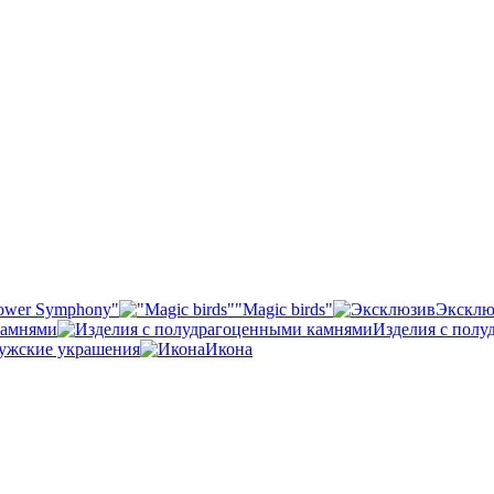
ower Symphony"
"Magic birds"
Эксклю
камнями
Изделия с пол
ужские украшения
Икона