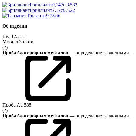
Бриллиант
0,147ct
3/5
32
Бриллиант
2,12ct
3/5
22
Танзанит
9,78ct
6
Об изделии
Вес
12.21 г
Металл
Золото
(?)
Проба благородных металлов
— определение различными...
Проба
Au 585
(?)
Проба благородных металлов
— определение различными...