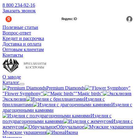
8 800 234-92-16
Заказать звонок
Полезные статьи
Вопрос-ответ
Кредит и рассрочка
Доставка и оплата
Оптовым клиентам
Контакты
О заводе
Каталог
Premium Diamonds
"Flower Symphony"
"Magic birds"
Эксклюзив
Изделия с
бриллиантами
Изделия с
драгоценными камнями
Изделия с
полудрагоценными камнями
Изделия с
жемчугом
Обручальное
Мужские украшения
Икона
Новинки