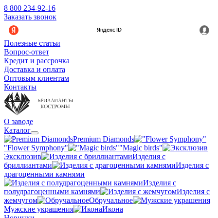
8 800 234-92-16
Заказать звонок
Полезные статьи
Вопрос-ответ
Кредит и рассрочка
Доставка и оплата
Оптовым клиентам
Контакты
О заводе
Каталог
Premium Diamonds
"Flower Symphony"
"Magic birds"
Эксклюзив
Изделия с
бриллиантами
Изделия с
драгоценными камнями
Изделия с
полудрагоценными камнями
Изделия с
жемчугом
Обручальное
Мужские украшения
Икона
Новинки