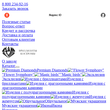
8 800 234-92-16
Заказать звонок
Полезные статьи
Вопрос-ответ
Кредит и рассрочка
Доставка и оплата
Оптовым клиентам
Контакты
О заводе
Каталог
Premium Diamonds
"Flower Symphony"
"Magic birds"
Эксклюзив
Изделия с
бриллиантами
Изделия с
драгоценными камнями
Изделия с
полудрагоценными камнями
Изделия с
жемчугом
Обручальное
Мужские украшения
Икона
Новинки