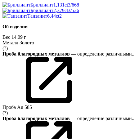
Бриллиант
1,131ct
3/6
68
Бриллиант
2,379ct
3/5
26
Танзанит
6,44ct
2
Об изделии
Вес
14.09 г
Металл
Золото
(?)
Проба благородных металлов
— определение различными...
Проба
Au 585
(?)
Проба благородных металлов
— определение различными...