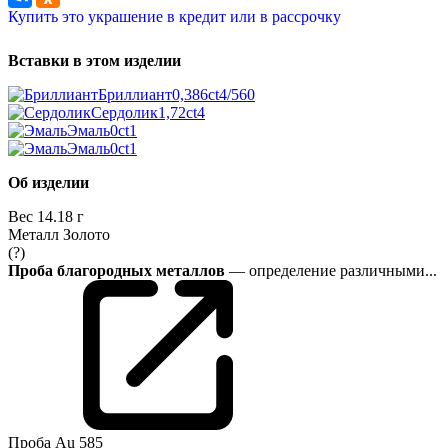
Купить это украшение в кредит или в рассрочку
Вставки в этом изделии
Бриллиант
0,386ct
4/5
60
Сердолик
1,72ct
4
Эмаль
0ct
1
Эмаль
0ct
1
Об изделии
Вес
14.18 г
Металл
Золото
(?)
Проба благородных металлов
— определение различными...
Проба
Au 585