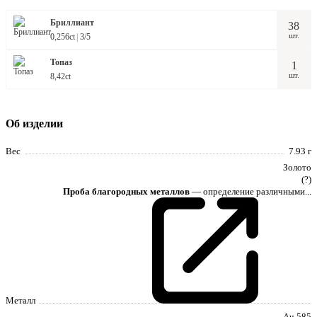
Бриллиант
38
0,256ct
3/5
Топаз
1
8,42ct
Об изделии
Вес
7.93 г
Золото
(?)
Проба благородных металлов
— определение различными...
Металл
Au 585