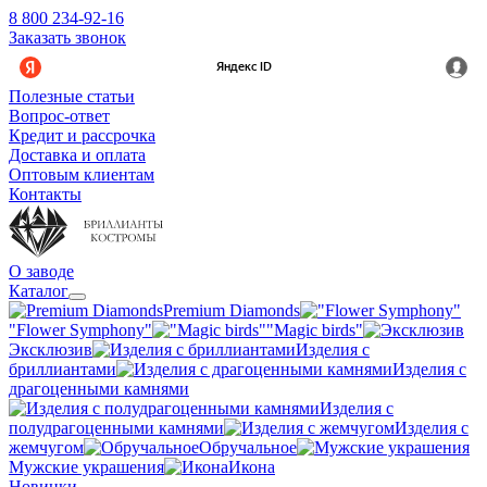
8 800 234-92-16
Заказать звонок
Полезные статьи
Вопрос-ответ
Кредит и рассрочка
Доставка и оплата
Оптовым клиентам
Контакты
О заводе
Каталог
Premium Diamonds
"Flower Symphony"
"Magic birds"
Эксклюзив
Изделия с
бриллиантами
Изделия с
драгоценными камнями
Изделия с
полудрагоценными камнями
Изделия с
жемчугом
Обручальное
Мужские украшения
Икона
Новинки