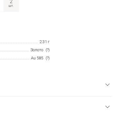
2
2.31 г
Золото
(?)
Au 585
(?)