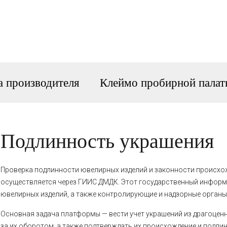
а производителя
Клеймо пробирной палат
Подлинность украшения
Проверка подлинности ювелирных изделий и законности происхо
осуществляется через ГИИС ДМДК. Этот государственный информ
ювелирных изделий, а также контролирующие и надзорные органы
Основная задача платформы — вести учет украшений из драгоцен
за их оборотом, а также подтверждать их происхождение и подли