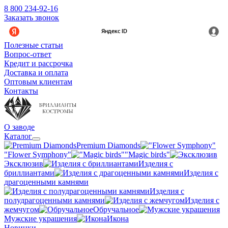
8 800 234-92-16
Заказать звонок
Полезные статьи
Вопрос-ответ
Кредит и рассрочка
Доставка и оплата
Оптовым клиентам
Контакты
О заводе
Каталог
Premium Diamonds
"Flower Symphony"
"Magic birds"
Эксклюзив
Изделия с
бриллиантами
Изделия с
драгоценными камнями
Изделия с
полудрагоценными камнями
Изделия с
жемчугом
Обручальное
Мужские украшения
Икона
Новинки