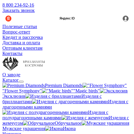
8 800 234-92-16
Заказать звонок
Полезные статьи
Вопрос-ответ
Кредит и рассрочка
Доставка и оплата
Оптовым клиентам
Контакты
О заводе
Каталог
Premium Diamonds
"Flower Symphony"
"Magic birds"
Эксклюзив
Изделия с
бриллиантами
Изделия с
драгоценными камнями
Изделия с
полудрагоценными камнями
Изделия с
жемчугом
Обручальное
Мужские украшения
Икона
Новинки