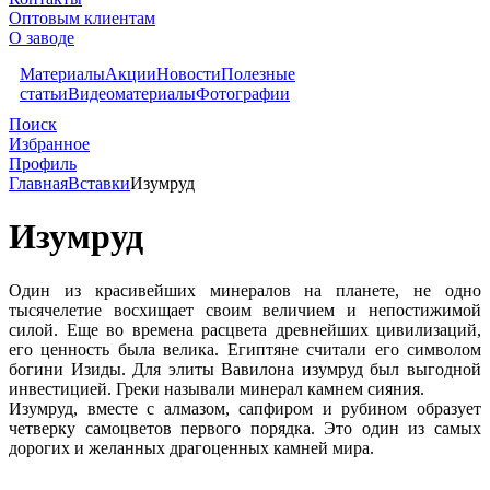
Оптовым клиентам
О заводе
Материалы
Акции
Новости
Полезные
статьи
Видеоматериалы
Фотографии
Поиск
Избранное
Профиль
Главная
Вставки
Изумруд
Изумруд
Один из красивейших минералов на планете, не одно
тысячелетие восхищает своим величием и непостижимой
силой. Еще во времена расцвета древнейших цивилизаций,
его ценность была велика. Египтяне считали его символом
богини Изиды. Для элиты Вавилона изумруд был выгодной
инвестицией. Греки называли минерал камнем сияния.
Изумруд, вместе с алмазом, сапфиром и рубином образует
четверку самоцветов первого порядка. Это один из самых
дорогих и желанных драгоценных камней мира.