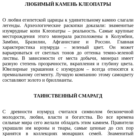
ЛЮБИМЫЙ КАМЕНЬ КЛЕОПАТРЫ
О любви египетской царицы к удивительному камню слагали
легенды. Археологические раскопки доказали: знаменитые
изумрудные копи Клеопатры – реальность. Самые крупные
месторождения этого минерала расположены в Колумбии,
Замбии, Бразилии, Афганистане и России. Главная
характеристика изумруда – зеленый цвет. Он может
варьироваться от светлых тонов до оттенка темно-зеленой
листвы. В зависимости от места добычи, минерал имеет
разную степень прозрачности, вкрапления и глубину цвета.
Ювелирные украшения с изумрудом – всегда относятся к
премиальному сегменту. Лучшую компанию этому самоцвету
составляют золото и бриллианты.
ТАИНСТВЕННЫЙ СМАРАГД
С древности изумруд считался символом бесконечной
молодости, любви, власти и богатства. Во все времена
сильные мира сего желали обладать этим камнем. Правители
украшали им короны и тиары, самые ценные до сих пор
хранятся в коллекциях монарших семей. Знаменитый