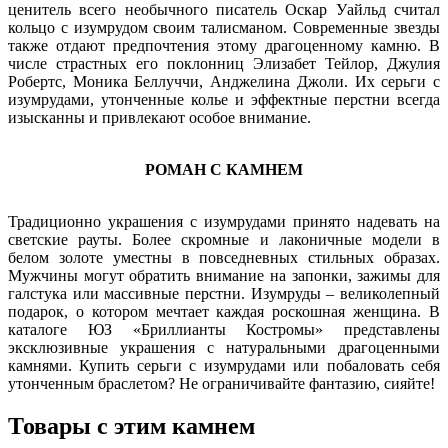
ценитель всего необычного писатель Оскар Уайльд считал
кольцо с изумрудом своим талисманом. Современные звезды
также отдают предпочтения этому драгоценному камню. В
числе страстных его поклонниц Элизабет Тейлор, Джулия
Робертс, Моника Беллуччи, Анджелина Джоли. Их серьги с
изумрудами, утонченные колье и эффектные перстни всегда
изысканны и привлекают особое внимание.
РОМАН С КАМНЕМ
Традиционно украшения с изумрудами принято надевать на
светские рауты. Более скромные и лаконичные модели в
белом золоте уместны в повседневных стильных образах.
Мужчины могут обратить внимание на запонки, зажимы для
галстука или массивные перстни. Изумруды – великолепный
подарок, о котором мечтает каждая роскошная женщина. В
каталоге ЮЗ «Бриллианты Костромы» представлены
эксклюзивные украшения с натуральными драгоценными
камнями. Купить серьги с изумрудами или побаловать себя
утонченным браслетом? Не ограничивайте фантазию, сияйте!
Товары с этим камнем