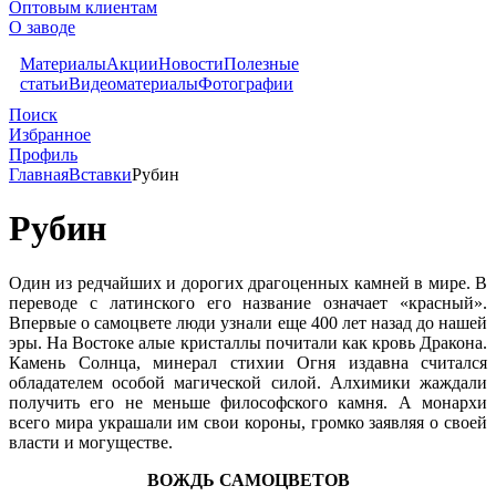
Оптовым клиентам
О заводе
Материалы
Акции
Новости
Полезные
статьи
Видеоматериалы
Фотографии
Поиск
Избранное
Профиль
Главная
Вставки
Рубин
Рубин
Один из редчайших и дорогих драгоценных камней в мире. В
переводе с латинского его название означает «красный».
Впервые о самоцвете люди узнали еще 400 лет назад до нашей
эры. На Востоке алые кристаллы почитали как кровь Дракона.
Камень Солнца, минерал стихии Огня издавна считался
обладателем особой магической силой. Алхимики жаждали
получить его не меньше философского камня. А монархи
всего мира украшали им свои короны, громко заявляя о своей
власти и могуществе.
ВОЖДЬ САМОЦВЕТОВ