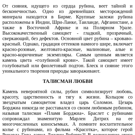
От сияния, идущего из сердца рубина, веет тайной и
бесконечностью. Одно из древнейших месторождений
минерала находится в Бирме. Крупные залежи рубина
расположены в Индии, Шри-Ланке, Таиланде, Афганистане, а
также в Восточной Африке и на Полярном Урале.
Высококачественный самоцвет - гладкий, прозрачный,
сверкающий, без дефектов. Основной цвет рубина – кроваво-
красный. Однако, градация оттенков намного шире, включает
красно-розовые, желтовато-красные, малиновые, алые и
красно-коричневые экземпляры. Самым ценным является
камень цвета «голубиной крови». Такой самоцвет имеет
голубоватый или фиолетовый подтон. Блеск и сияние этого
уникального творения природы завораживают.
ТАЛИСМАН ЛЮБВИ
Камень невероятной силы, рубин символизирует любовь,
красоту, царственность и тягу к жизни. Кольцом со
звездчатым самоцветом владел царь Соломон. Цезарь
Борджиа никогда не расставался со своим любимым рубином,
называя талисман «Пламя Борджиа». Браслет с рубинами
сопровождал знаменитую Марлен Дитрих на ее
многочисленных киносъемках. А помните восхитительное
колье с рубинами, из фильма «Красотка», которое герой
Ричарда Гира дарил Джулии Робертс?! В великолепие этого