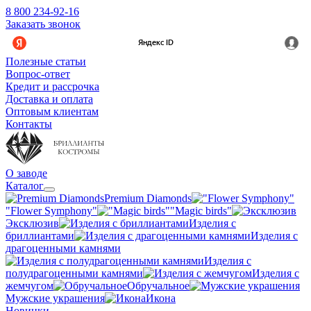
8 800 234-92-16
Заказать звонок
Полезные статьи
Вопрос-ответ
Кредит и рассрочка
Доставка и оплата
Оптовым клиентам
Контакты
О заводе
Каталог
Premium Diamonds
"Flower Symphony"
"Magic birds"
Эксклюзив
Изделия с
бриллиантами
Изделия с
драгоценными камнями
Изделия с
полудрагоценными камнями
Изделия с
жемчугом
Обручальное
Мужские украшения
Икона
Новинки