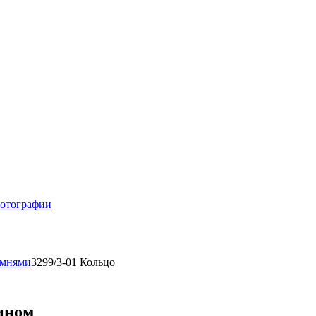
отографии
амнями
3299/3-01 Кольцо
бином