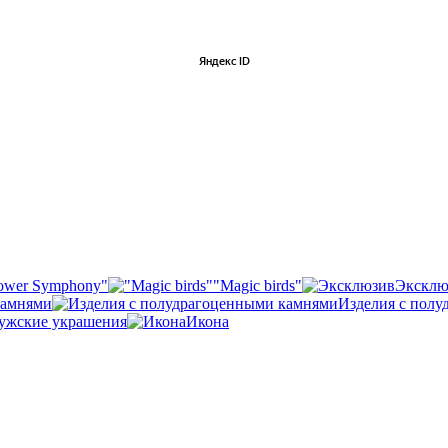
ower Symphony"
"Magic birds"
Эксклю
камнями
Изделия с пол
ужские украшения
Икона