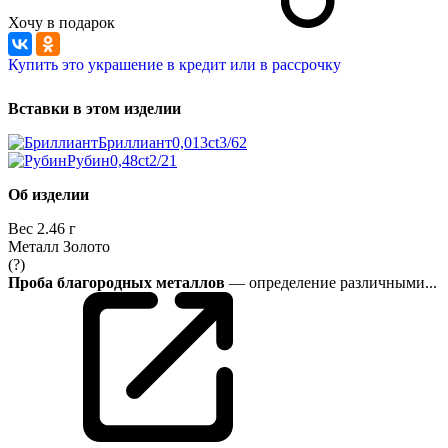
Хочу в подарок
Купить это украшение в кредит или в рассрочку
Вставки в этом изделии
Бриллиант
0,013ct
3/6
2
Рубин
0,48ct
2/2
1
Об изделии
Вес
2.46 г
Металл
Золото
(?)
Проба благородных металлов
— определение различными...