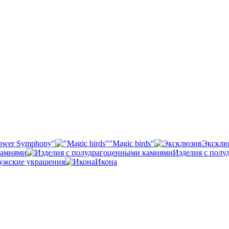
ower Symphony"
"Magic birds"
Эксклю
камнями
Изделия с пол
ужские украшения
Икона